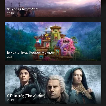
Ψυχρά Κι Ανάποδα 2
2019
Ενκάντο: Ένας Κόσμος Μαγικός
2021
Ο Γητευτής (The Witcher)
2019