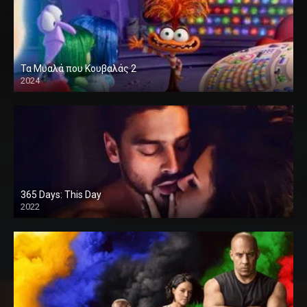
Τα Μυαλά που Κουβαλάς 2
2024
365 Days: This Day
2022