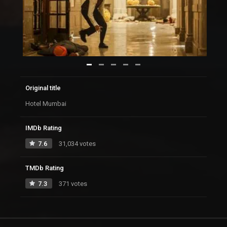
Original title
Hotel Mumbai
IMDb Rating
7.6
31,034 votes
TMDb Rating
7.3
371 votes