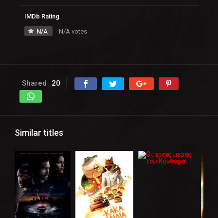
IMDb Rating
N/A
N/A votes
Shared
20
Similar titles