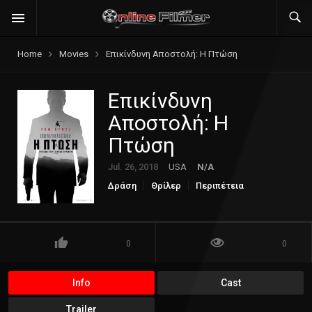
Home
Movies
Επικίνδυνη Αποστολή: Η Πτώση
Επικίνδυνη
Αποστολή: Η
Πτώση
Jul. 26, 2018
USA
N/A
Δράση
Θρίλερ
Περιπέτεια
0
0
Info
Cast
Trailer