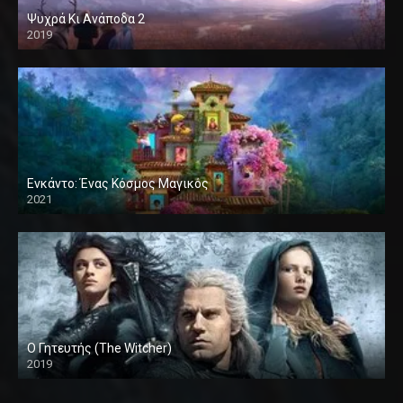
Ψυχρά Κι Ανάποδα 2
2019
Ενκάντο: Ένας Κόσμος Μαγικός
2021
Ο Γητευτής (The Witcher)
2019