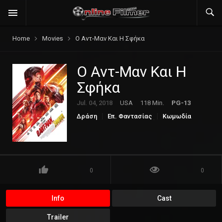
Home
Movies
Ο Αντ-Μαν Και Η Σφήκα
Ο Αντ-Μαν Και Η
Σφήκα
Jul. 04, 2018
USA
118 Min.
PG-13
Δράση
Επ. Φαντασίας
Κωμωδία
Οικογενειακή
Περιπέτεια
0
0
Info
Cast
Trailer