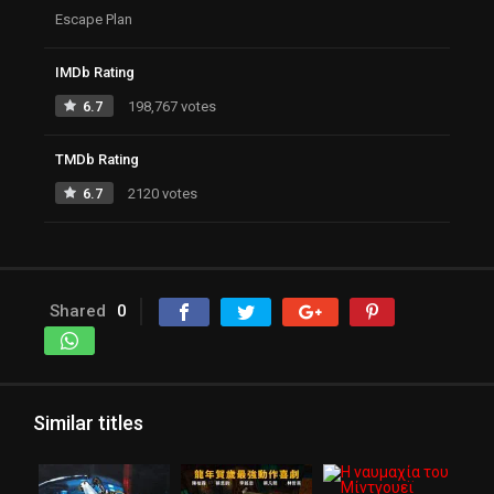
Escape Plan
IMDb Rating
6.7
198,767 votes
TMDb Rating
6.7
2120 votes
Shared
0
Similar titles