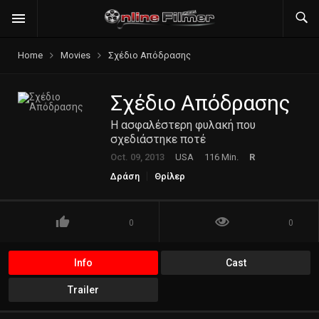
Home
Movies
Σχέδιο Απόδρασης
Σχέδιο Απόδρασης
Η ασφαλέστερη φυλακή που
σχεδιάστηκε ποτέ
Oct. 09, 2013
USA
116 Min.
R
Δράση
Θρίλερ
0
0
Info
Cast
Trailer