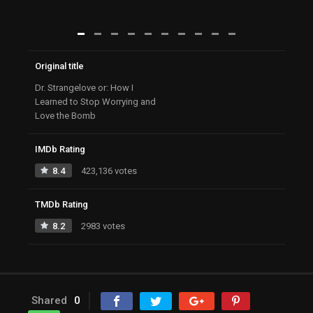
Original title
Dr. Strangelove or: How I
Learned to Stop Worrying and
Love the Bomb
IMDb Rating
8.4
423,136 votes
TMDb Rating
8.2
2983 votes
Shared
0