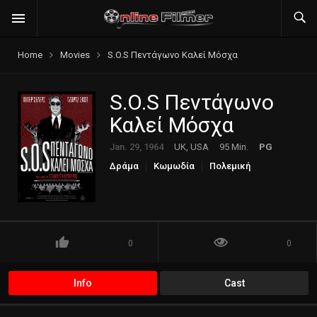
Home
Movies
S.O.S Πεντάγωνο Καλεί Μόσχα
S.O.S Πεντάγωνο
Καλεί Μόσχα
Jan. 29, 1964
UK, USA
95 Min.
PG
Δράμα
Κωμωδία
Πολεμική
0
0
Info
Cast