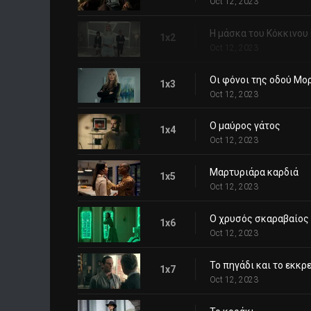
Oct 12, 2023
Η μάσκα του Κόκκινου
1x2
Oct 12, 2023
Οι φόνοι της οδού Μο
1x3
Oct 12, 2023
Ο μαύρος γάτος
1x4
Oct 12, 2023
Μαρτυριάρα καρδιά
1x5
Oct 12, 2023
Ο χρυσός σκαραβαίος
1x6
Oct 12, 2023
Το πηγάδι και το εκκρ
1x7
Oct 12, 2023