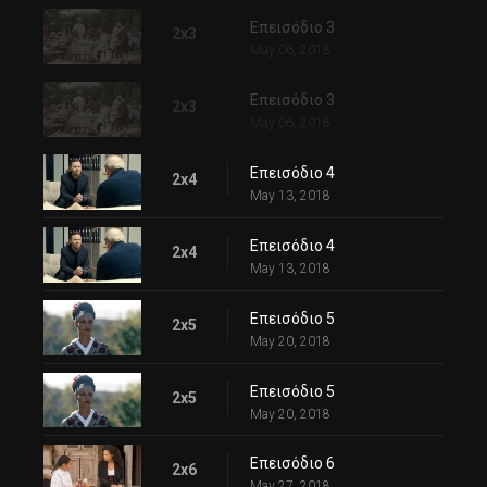
Επεισόδιο 3
2x3
May 06, 2018
Επεισόδιο 3
2x3
May 06, 2018
Επεισόδιο 4
2x4
May 13, 2018
Επεισόδιο 4
2x4
May 13, 2018
Επεισόδιο 5
2x5
May 20, 2018
Επεισόδιο 5
2x5
May 20, 2018
Επεισόδιο 6
2x6
May 27, 2018