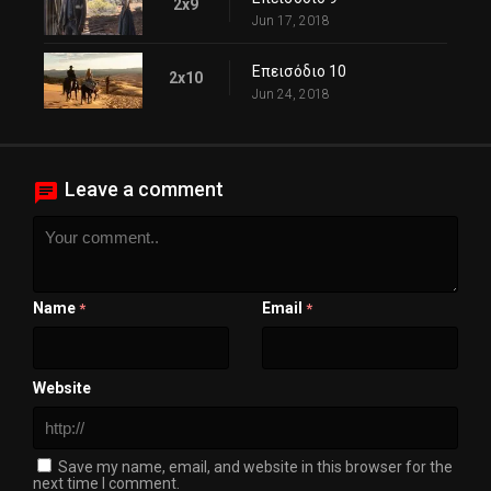
2x9
Jun 17, 2018
Επεισόδιο 10
2x10
Jun 24, 2018
Leave a comment
Name
Email
*
*
Website
Save my name, email, and website in this browser for the
next time I comment.