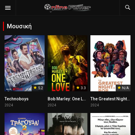
Μουσική
5.2
3.3
N/A
Technoboys
Bob Marley: One Love
The Greatest Night in Pop
2024
2024
2024