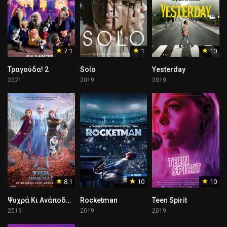
7.1
1
10
Τραγούδα! 2
Solo
Yesterday
2021
2019
2019
8.1
10
10
Ψυχρά Κι Ανάποδα 2
Rocketman
Teen Spirit
2019
2019
2019