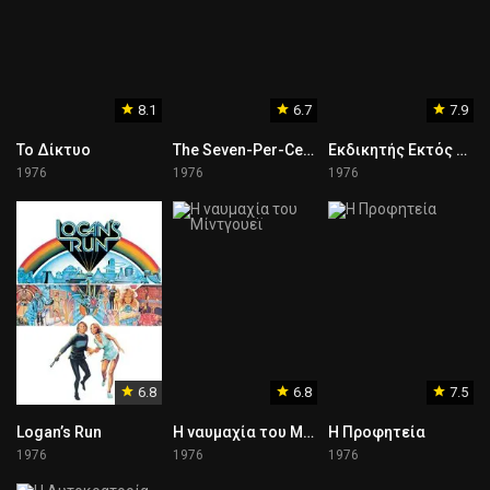
8.1
6.7
7.9
Το Δίκτυο
The Seven-Per-Cent Solution
Εκδικητής Εκτός Νόμου
1976
1976
1976
6.8
6.8
7.5
Logan’s Run
Η ναυμαχία του Μίντγουεϊ
Η Προφητεία
1976
1976
1976