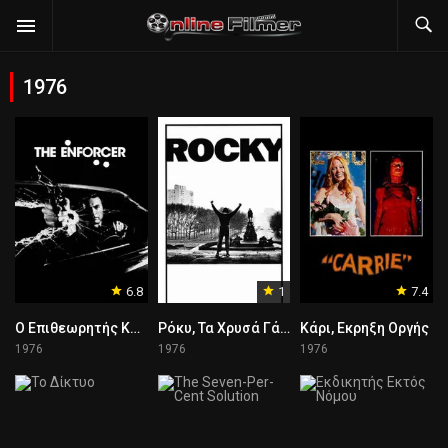
1976
6.8
1
7.4
Ο Επιθεωρητής Κάλαχαν Ξαναχτυπά
Ρόκυ, Τα Χρυσά Γάντια
Κάρι, Εκρηξη Οργής
1976
1976
1976