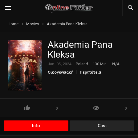
Home
Movies
Akademia Pana Kleksa
Akademia Pana
Kleksa
Jan. 05, 2024
Poland
130 Min.
N/A
Οικογενειακή
Περιπέτεια
Φαντασίας
0
0
Info
Cast