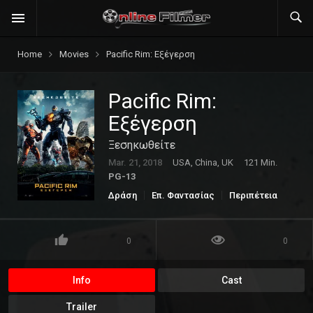
Home
Movies
Pacific Rim: Εξέγερση
Pacific Rim:
Εξέγερση
Ξεσηκωθείτε
Mar. 21, 2018
USA, China, UK
121 Min.
PG-13
Δράση
Επ. Φαντασίας
Περιπέτεια
Φαντασίας
0
0
Info
Cast
Trailer