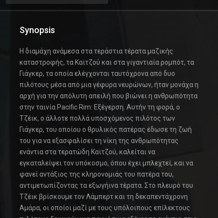
Synopsis
Η διαμάχη ανάμεσα στα τεράστια τέρατα μαζικής
καταστροφής, τα Καϊτζού και στα γιγαντιαία ρομπότ, τα
Γιάγκερ, τα οποία ελέγχονται ταυτόχρονα από δυο
πιλότους μέσα από μια γέφυρα νευρώνων, ήταν μονάχα η
αρχή για την απόλυτη απειλή που βιώνει η ανθρωπότητα
στην ταινία Pacific Rim: Εξέγερση. Αυτήν τη φορά, ο
Τζέικ, ο άλλοτε πολλά υποσχόμενος πιλότος των
Γιάγκερ, του οποίου ο θρυλικός πατέρας έδωσε τη ζωή
του για να εξασφαλίσει τη νίκη της ανθρωπότητας
ενάντια στα τερατώδη Καϊτζού, καλείται να
εγκαταλείψει τον υπόκοσμο, όπου έχει μπλεχτεί, και να
φανεί αντάξιος της κληρονομιάς του πατέρα του,
αντιμετωπίζοντας τα εξωγήινα τέρατα. Στο πλευρό του
Τζέικ βρίσκουμε τον Λάμπερτ και τη δεκαπεντάχρονη
Αμάρα, οι οποίοι μαζί με τους υπόλοιπους επίλεκτους