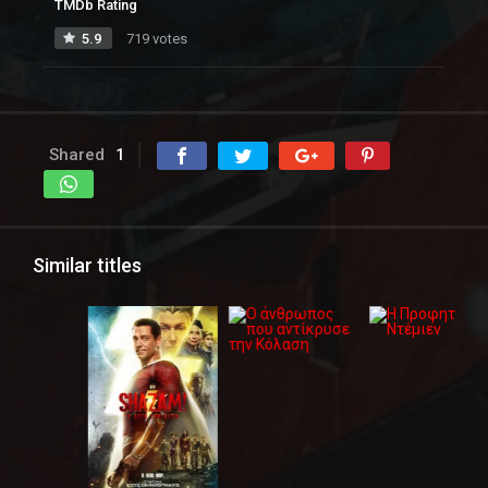
TMDb Rating
5.9
719 votes
Shared
1
Similar titles