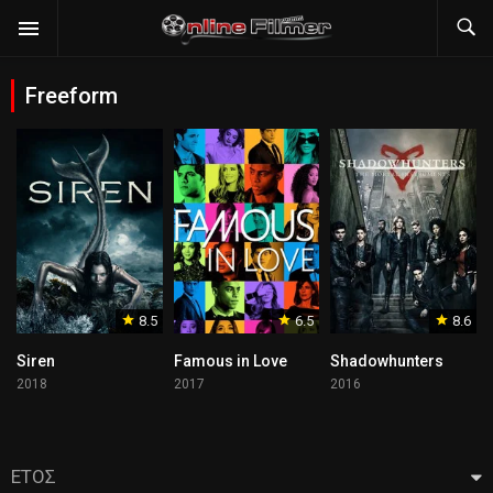
Freeform
8.5
6.5
8.6
Siren
Famous in Love
Shadowhunters
2018
2017
2016
ΕΤΟΣ