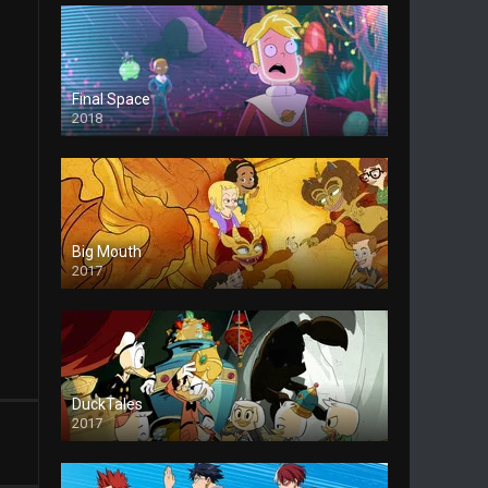
Final Space
2018
Big Mouth
2017
DuckTales
2017