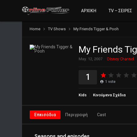
ΑΡΧΙΚΗ
TV – ΣΕΙΡΕΣ
Home
TV Shows
My Friends Tigger & Pooh
My Friends Ti
May. 12, 2007
Disney Channel
1
1
vote
Kids
Κινούμενα Σχέδια
Επεισόδια
Περιγραφή
Cast
Seasons and episodes